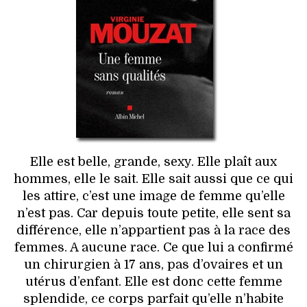
HIGH TECH
MAISON
AUTO
LIEUX TENDANCES
BEAUTÉ
Elle est belle, grande, sexy. Elle plaît aux
MODE DE RUE
hommes, elle le sait. Elle sait aussi que ce qui
les attire, c’est une image de femme qu’elle
JEUNES CRÉATEURS
n’est pas. Car depuis toute petite, elle sent sa
différence, elle n’appartient pas à la race des
HISTOIRE DES MARQUES
femmes. A aucune race. Ce que lui a confirmé
un chirurgien à 17 ans, pas d’ovaires et un
DÉCO
utérus d’enfant. Elle est donc cette femme
splendide, ce corps parfait qu’elle n’habite