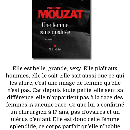
HIGH TECH
MAISON
AUTO
LIEUX TENDANCES
BEAUTÉ
Elle est belle, grande, sexy. Elle plaît aux
MODE DE RUE
hommes, elle le sait. Elle sait aussi que ce qui
les attire, c’est une image de femme qu’elle
JEUNES CRÉATEURS
n’est pas. Car depuis toute petite, elle sent sa
différence, elle n’appartient pas à la race des
HISTOIRE DES MARQUES
femmes. A aucune race. Ce que lui a confirmé
un chirurgien à 17 ans, pas d’ovaires et un
DÉCO
utérus d’enfant. Elle est donc cette femme
splendide, ce corps parfait qu’elle n’habite