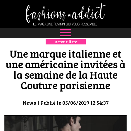
Retour liste
NEWS
Une marque italienne et
MODE
une américaine invitées à
la semaine de la Haute
LUXE
Couture parisienne
DÉFILÉS
BOUTIQUE
News
| Publié le 05/06/2019 12:54:37
CULTURE