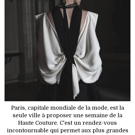
HIGH TECH
MAISON
AUTO
LIEUX TENDANCES
BEAUTÉ
MODE DE RUE
JEUNES CRÉATEURS
HISTOIRE DES MARQUES
Paris, capitale mondiale de la mode, est la
seule ville à proposer une semaine de la
DÉCO
Haute Couture. C'est un rendez-vous
incontournable qui permet aux plus grandes