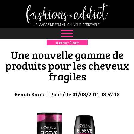
Retour liste
NEWS
Une nouvelle gamme de
MODE
produits pour les cheveux
fragiles
LUXE
DÉFILÉS
BeauteSante
| Publié le 01/08/2011 08:47:18
BOUTIQUE
CULTURE