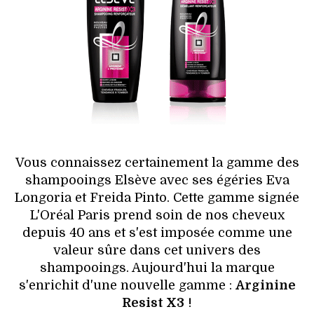
HIGH TECH
MAISON
AUTO
LIEUX TENDANCES
BEAUTÉ
Vous connaissez certainement la gamme des
MODE DE RUE
shampooings Elsève avec ses égéries Eva
Longoria et Freida Pinto. Cette gamme signée
JEUNES CRÉATEURS
L'Oréal Paris prend soin de nos cheveux
depuis 40 ans et s'est imposée comme une
HISTOIRE DES MARQUES
valeur sûre dans cet univers des
shampooings. Aujourd'hui la marque
DÉCO
s'enrichit d'une nouvelle gamme :
Arginine
Resist X3
!