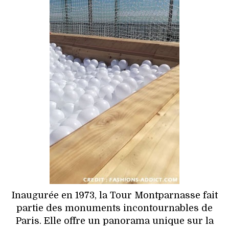
HIGH TECH
MAISON
AUTO
LIEUX TENDANCES
BEAUTÉ
MODE DE RUE
JEUNES CRÉATEURS
HISTOIRE DES MARQUES
Inaugurée en 1973, la Tour Montparnasse fait
DÉCO
partie des monuments incontournables de
Paris. Elle offre un panorama unique sur la