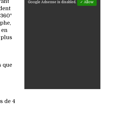
yant
Google Adsense is disabled.
✓ Allow
ndent
 360°
mphe,
 en
 plus
s que
ns de 4