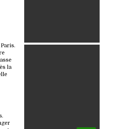
Paris.
re
rasse
ès la
lle
s.
nger