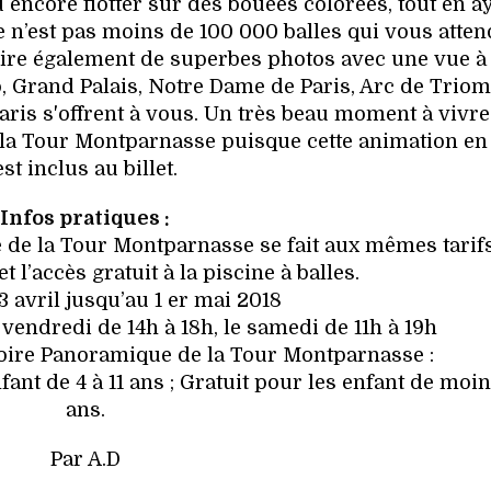
 encore flotter sur des bouées colorées, tout en a
 Ce n’est pas moins de 100 000 balles qui vous atte
 faire également de superbes photos avec une vue à
ro, Grand Palais, Notre Dame de Paris, Arc de Trio
aris s'offrent à vous. Un très beau moment à vivre
de la Tour Montparnasse puisque cette animation en
est inclus au billet.
Infos pratiques :
 de la Tour Montparnasse se fait aux mêmes tarif
 l’accès gratuit à la piscine à balles.
13 avril jusqu’au 1 er mai 2018
vendredi de 14h à 18h, le samedi de 11h à 19h
toire Panoramique de la Tour Montparnasse :
 Enfant de 4 à 11 ans ; Gratuit pour les enfant de moi
ans.
Par A.D