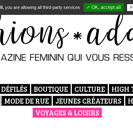
l,
you are allowing all third-party services
✓ OK, accept all
P
DÉFILÉS
BOUTIQUE
CULTURE
HIGH 
MODE DE RUE
JEUNES CRÉATEURS
H
VOYAGES & LOISIRS