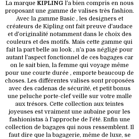
HIGH TECH
La marque
KIPLING
l'a bien compris en nous
proposant une gamme de valises très fashion.
MAISON
Avec la gamme Basic , les designers et
créateurs de Kipling ont fait preuve d'audace
AUTO
et d'originalité notamment dans le choix des
couleurs et des motifs. Mais cette gamme qui
LIEUX TENDANCES
fait la part belle au look , n'a pas négligé pour
autant l'aspect fonctionnel de ces bagages car
BEAUTÉ
on le sait bien, la femme qui voyage même
pour une courte durée , emporte beaucoup de
MODE DE RUE
choses. Les différentes valises sont proposées
avec des cadenas de sécurité, et petit bonus
JEUNES CRÉATEURS
une peluche porte-clef veille sur votre malle
aux trésors. Cette collection aux teintes
HISTOIRE DES MARQUES
joyeuses est vraiment une aubaine pour les
fashionistas à l'approche de l'été. Enfin une
DÉCO
collection de bagages qui nous ressemblent. Il
faut dire que la bagagerie, même de luxe, se