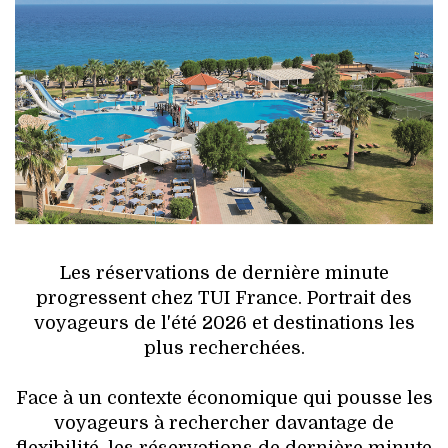
HIGH TECH
MAISON
AUTO
LIEUX TENDANCES
BEAUTÉ
MODE DE RUE
Les réservations de dernière minute
progressent chez TUI France. Portrait des
JEUNES CRÉATEURS
voyageurs de l'été 2026 et destinations les
plus recherchées.
HISTOIRE DES MARQUES
Face à un contexte économique qui pousse les
DÉCO
voyageurs à rechercher davantage de