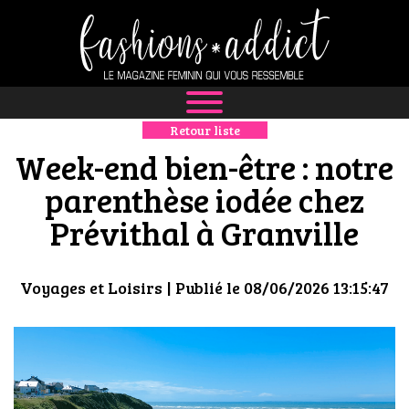
Retour liste
NEWS
Week-end bien-être : notre
MODE
parenthèse iodée chez
Prévithal à Granville
LUXE
DÉFILÉS
Voyages et Loisirs
| Publié le 08/06/2026 13:15:47
BOUTIQUE
CULTURE