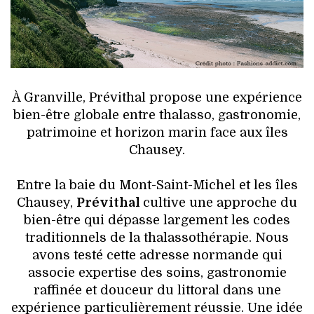
HIGH TECH
MAISON
AUTO
À Granville, Prévithal propose une expérience
LIEUX TENDANCES
bien-être globale entre thalasso, gastronomie,
patrimoine et horizon marin face aux îles
BEAUTÉ
Chausey.
MODE DE RUE
Entre la baie du Mont-Saint-Michel et les îles
Chausey,
Prévithal
cultive une approche du
JEUNES CRÉATEURS
bien-être qui dépasse largement les codes
traditionnels de la thalassothérapie. Nous
HISTOIRE DES MARQUES
avons testé cette adresse normande qui
associe expertise des soins, gastronomie
DÉCO
raffinée et douceur du littoral dans une
expérience particulièrement réussie. Une idée