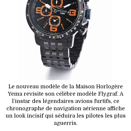
HIGH TECH
MAISON
AUTO
LIEUX TENDANCES
BEAUTÉ
MODE DE RUE
Le nouveau modèle de la Maison Horlogère
JEUNES CRÉATEURS
Yema revisite son célèbre modèle Flygraf. A
l’instar des légendaires avions furtifs, ce
HISTOIRE DES MARQUES
chronographe de navigation aérienne affiche
un look incisif qui séduira les pilotes les plus
DÉCO
aguerris.