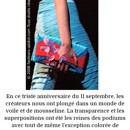
HIGH TECH
MAISON
AUTO
LIEUX TENDANCES
BEAUTÉ
MODE DE RUE
JEUNES CRÉATEURS
En ce triste anniversaire du 11 septembre, les
HISTOIRE DES MARQUES
créateurs nous ont plongé dans un monde de
voile et de mousseline. La transparence et les
DÉCO
superpositions ont été les reines des podiums
avec tout de même l’exception colorée de