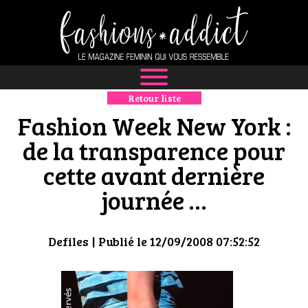
Retour liste
NEWS
Fashion Week New York :
MODE
de la transparence pour
cette avant dernière
LUXE
journée …
DÉFILÉS
BOUTIQUE
Defiles
| Publié le 12/09/2008 07:52:52
CULTURE