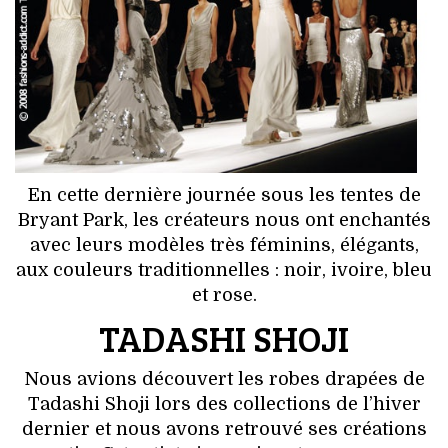
HIGH TECH
MAISON
AUTO
LIEUX TENDANCES
En cette dernière journée sous les tentes de
BEAUTÉ
Bryant Park, les créateurs nous ont enchantés
avec leurs modèles très féminins, élégants,
MODE DE RUE
aux couleurs traditionnelles : noir, ivoire, bleu
et rose.
JEUNES CRÉATEURS
TADASHI SHOJI
HISTOIRE DES MARQUES
Nous avions découvert les robes drapées de
DÉCO
Tadashi Shoji lors des collections de l’hiver
dernier et nous avons retrouvé ses créations