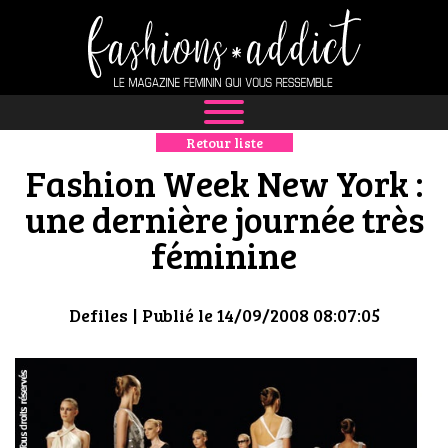
Retour liste
NEWS
Fashion Week New York :
MODE
une dernière journée très
féminine
LUXE
DÉFILÉS
Defiles
| Publié le 14/09/2008 08:07:05
BOUTIQUE
CULTURE