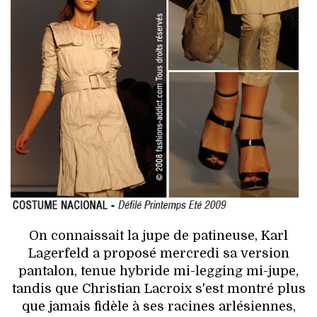
HIGH TECH
MAISON
AUTO
LIEUX TENDANCES
BEAUTÉ
MODE DE RUE
JEUNES CRÉATEURS
On connaissait la jupe de patineuse, Karl
HISTOIRE DES MARQUES
Lagerfeld a proposé mercredi sa version
pantalon, tenue hybride mi-legging mi-jupe,
DÉCO
tandis que Christian Lacroix s'est montré plus
que jamais fidèle à ses racines arlésiennes,