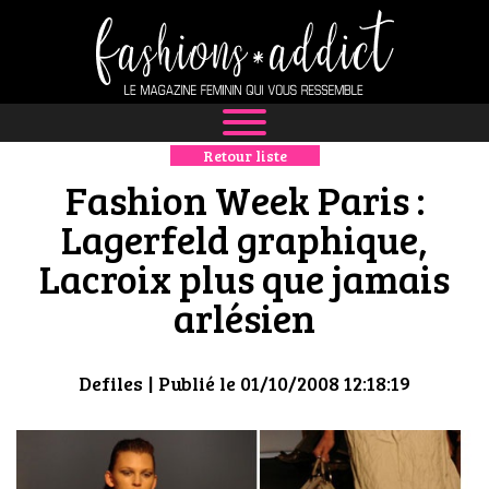
Retour liste
NEWS
Fashion Week Paris :
MODE
Lagerfeld graphique,
Lacroix plus que jamais
LUXE
arlésien
DÉFILÉS
BOUTIQUE
Defiles
| Publié le 01/10/2008 12:18:19
CULTURE