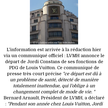
HIGH TECH
MAISON
AUTO
LIEUX TENDANCES
BEAUTÉ
L'information est arrivée à la rédaction hier
via un communiqué officiel : LVMH annonce le
MODE DE RUE
départ de Jordi Constans de ses fonctions de
PDG de Louis Vuitton. Ce communiqué de
JEUNES CRÉATEURS
presse très court précise
"ce départ est dû à
un problème de santé, détecté de manière
HISTOIRE DES MARQUES
totalement inattendue, qui l’oblige à un
changement complet de mode de vie. "
DÉCO
Bernard Arnault, Président de LVMH, a déclaré
:
"Pendant son année chez Louis Vuitton, Jordi