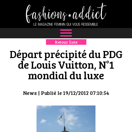
Retour liste
NEWS
Départ précipité du PDG
MODE
de Louis Vuitton, N°1
mondial du luxe
LUXE
DÉFILÉS
News
| Publié le 19/12/2012 07:10:54
BOUTIQUE
CULTURE