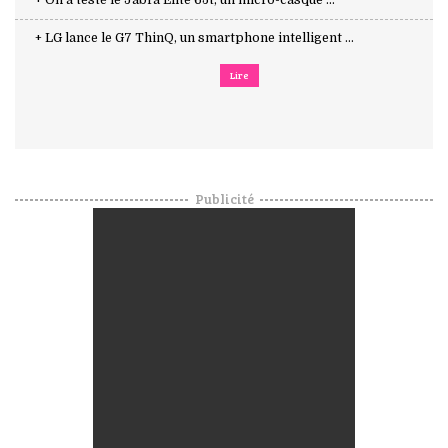
+ On a testé le Jabra Elite 65t, un micro-casque ...
+ LG lance le G7 ThinQ, un smartphone intelligent ...
Lire
Publicité