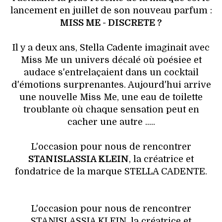
HIGH TECH
lancement en juillet de son nouveau parfum :
MISS ME - DISCRETE ?
MAISON
Il y a deux ans, Stella Cadente imaginait avec
AUTO
Miss Me un univers décalé où poésiee et
audace s'entrelaçaient dans un cocktail
LIEUX TENDANCES
d'émotions surprenantes. Aujourd'hui arrive
une nouvelle Miss Me, une eau de toilette
BEAUTÉ
troublante où chaque sensation peut en
cacher une autre .....
MODE DE RUE
L'occasion pour nous de rencontrer
JEUNES CRÉATEURS
STANISLASSIA KLEIN
, la créatrice et
fondatrice de la marque STELLA CADENTE.
HISTOIRE DES MARQUES
DÉCO
L'occasion pour nous de rencontrer
STANISLASSIA KLEIN, la créatrice et