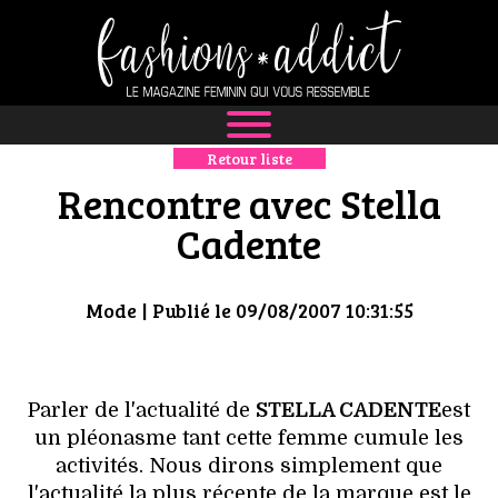
Retour liste
NEWS
Rencontre avec Stella
MODE
Cadente
LUXE
Mode
| Publié le 09/08/2007 10:31:55
DÉFILÉS
BOUTIQUE
Parler de l'actualité de
STELLA CADENTE
est
un pléonasme tant cette femme cumule les
CULTURE
activités. Nous dirons simplement que
l'actualité la plus récente de la marque est le