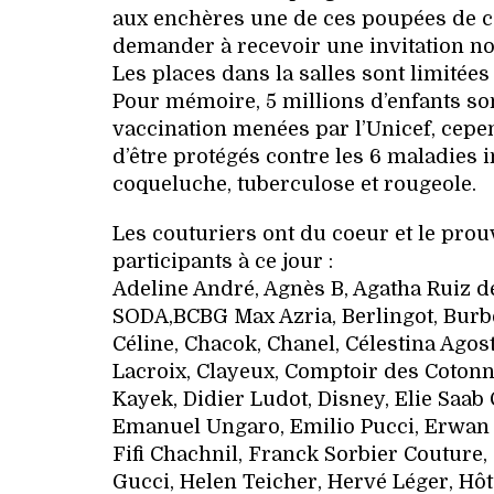
aux enchères une de ces poupées de colle
demander à recevoir une invitation no
Les places dans la salles sont limitée
Pour mémoire, 5 millions d’enfants s
vaccination menées par l’Unicef, cepe
d’être protégés contre les 6 maladies in
coqueluche, tuberculose et rougeole.
Les couturiers ont du coeur et le prou
participants à ce jour :
Adeline André, Agnès B, Agatha Ruiz de 
SODA,BCBG Max Azria, Berlingot, Burber
Céline, Chacok, Chanel, Célestina Agos
Lacroix, Clayeux, Comptoir des Cotonni
Kayek, Didier Ludot, Disney, Elie Saab 
Emanuel Ungaro, Emilio Pucci, Erwan 
Fifi Chachnil, Franck Sorbier Couture, 
Gucci, Helen Teicher, Hervé Léger, Hô