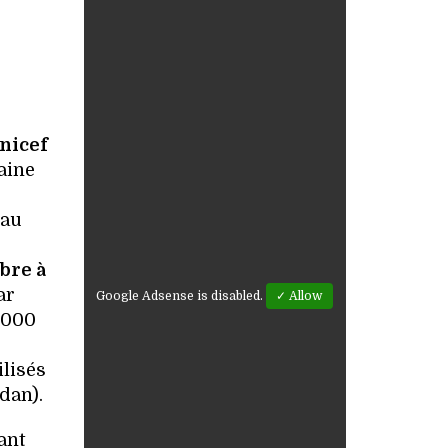
nicef
aine
 au
bre à
ar
Google Adsense is disabled.
✓ Allow
 000
ilisés
dan).
ant