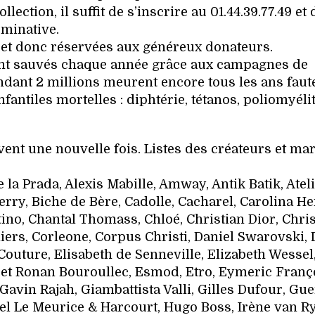
ction, il suffit de s’inscrire au 01.44.39.77.49 et 
minative.
s et donc réservées aux généreux donateurs.
ont sauvés chaque année grâce aux campagnes de
ndant 2 millions meurent encore tous les ans faut
fantiles mortelles : diphtérie, tétanos, poliomyélit
vent une nouvelle fois. Listes des créateurs et ma
la Prada, Alexis Mabille, Amway, Antik Batik, Atel
ry, Biche de Bère, Cadolle, Cacharel, Carolina He
tino, Chantal Thomass, Chloé, Christian Dior, Chri
ers, Corleone, Corpus Christi, Daniel Swarovski, 
Couture, Elisabeth de Senneville, Elizabeth Wessel
et Ronan Bouroullec, Esmod, Etro, Eymeric Franço
Gavin Rajah, Giambattista Valli, Gilles Dufour, Gue
tel Le Meurice & Harcourt, Hugo Boss, Irène van Ry