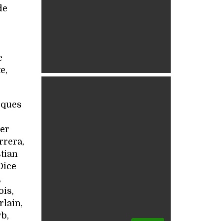
de
e
e,
rques
ier
rrera,
stian
Dice
,
is,
rlain,
b,