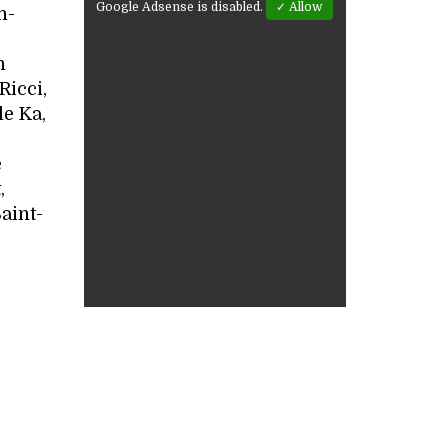
Google Adsense is disabled.
✓ Allow
n-
n
Ricci,
le Ka,
e
,
aint-