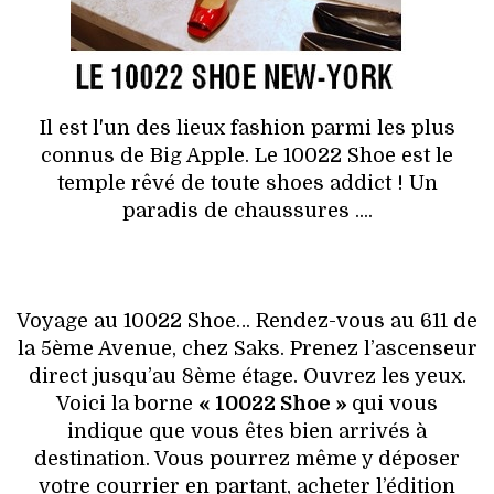
HIGH TECH
MAISON
AUTO
Il est l'un des lieux fashion parmi les plus
connus de Big Apple. Le 10022 Shoe est le
LIEUX TENDANCES
temple rêvé de toute shoes addict ! Un
paradis de chaussures ....
BEAUTÉ
MODE DE RUE
Voyage au 10022 Shoe… Rendez-vous au 611 de
JEUNES CRÉATEURS
la 5ème Avenue, chez Saks. Prenez l’ascenseur
direct jusqu’au 8ème étage. Ouvrez les yeux.
HISTOIRE DES MARQUES
Voici la borne
« 10022 Shoe »
qui vous
indique que vous êtes bien arrivés à
DÉCO
destination. Vous pourrez même y déposer
votre courrier en partant, acheter l’édition