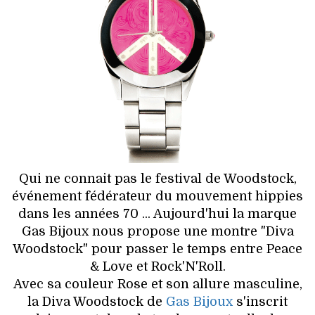
HIGH TECH
MAISON
AUTO
LIEUX TENDANCES
BEAUTÉ
MODE DE RUE
Qui ne connait pas le festival de Woodstock,
événement fédérateur du mouvement hippies
JEUNES CRÉATEURS
dans les années 70 ... Aujourd'hui la marque
Gas Bijoux nous propose une montre "Diva
HISTOIRE DES MARQUES
Woodstock" pour passer le temps entre Peace
& Love et Rock'N'Roll.
DÉCO
Avec sa couleur Rose et son allure masculine,
la Diva Woodstock de
Gas Bijoux
s'inscrit