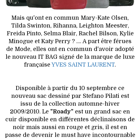
HIGH TECH
MAISON
Mais qu'ont en commun Mary-Kate Olsen,
Tilda Swinton, Rihanna, Leighton Meester,
AUTO
Freida Pinto, Selma Blair, Rachel Bilson, Kylie
Minogue et Katy Perry ? .... A part être férues
LIEUX TENDANCES
de Mode, elles ont en commun d'avoir adopté
le nouveau IT BAG signé de la marque de luxe
BEAUTÉ
française
YVES SAINT LAURENT
.
MODE DE RUE
Disponible à partir du 10 septembre ce
JEUNES CRÉATEURS
nouveau sac dessiné par Stefano Pilati est
issu de la collection automne-hiver
HISTOIRE DES MARQUES
2009/2010. Le
"Roady"
est un grand sac en
cuir disponible en différentes déclinaisons de
DÉCO
noir mais aussi en rouge et gris, il est en
passe de devenir le must have incontournable