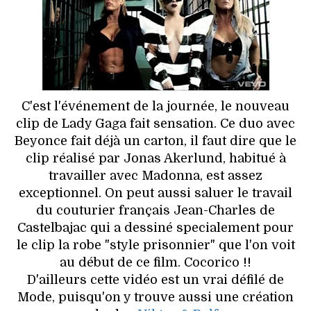
HIGH TECH
MAISON
AUTO
LIEUX TENDANCES
C'est l'événement de la journée, le nouveau
clip de Lady Gaga fait sensation. Ce duo avec
BEAUTÉ
Beyonce fait déjà un carton, il faut dire que le
clip réalisé par Jonas Akerlund, habitué à
MODE DE RUE
travailler avec Madonna, est assez
exceptionnel. On peut aussi saluer le travail
JEUNES CRÉATEURS
du couturier français Jean-Charles de
Castelbajac qui a dessiné specialement pour
HISTOIRE DES MARQUES
le clip la robe "style prisonnier" que l'on voit
au début de ce film. Cocorico !!
DÉCO
D'ailleurs cette vidéo est un vrai défilé de
Mode, puisqu'on y trouve aussi une création