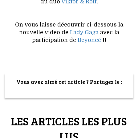
VOYAGES & LOISIRS
du duo
Viktor & Rolf
.
On vous laisse découvrir ci-dessous la
nouvelle video de
Lady Gaga
avec la
participation de
Beyoncé
!!
Vous avez aimé cet article ? Partagez le :
LES ARTICLES LES PLUS
LUS