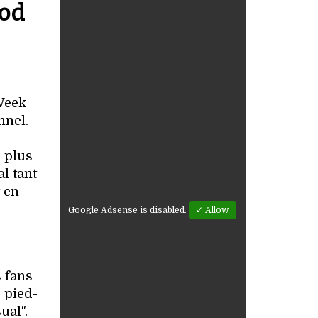
ood
Week
nnel.
s plus
l tant
 en
Google Adsense is disabled.
✓ Allow
 fans
 pied-
ual".