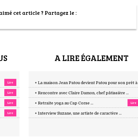
imé cet article ? Partagez le :
US
A LIRE ÉGALEMENT
Lire
+ La maison Jean Patou devient Patou pour son prêt à .
Lire
+ Rencontre avec Claire Damon, chef pâtissière ...
Lire
Lire
+ Retraite yoga au Cap Corse ...
Lire
+ Interview Suzane, une artiste de caractère ...