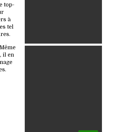
e top-
ur
rs à
es tel
res.
. Même
 il en
image
es.