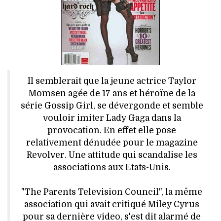
HIGH TECH
MAISON
AUTO
LIEUX TENDANCES
Il semblerait que la jeune actrice Taylor
Momsen agée de 17 ans et héroïne de la
BEAUTÉ
série Gossip Girl, se dévergonde et semble
vouloir imiter Lady Gaga dans la
MODE DE RUE
provocation. En effet elle pose
relativement dénudée pour le magazine
JEUNES CRÉATEURS
Revolver. Une attitude qui scandalise les
associations aux Etats-Unis.
HISTOIRE DES MARQUES
"The Parents Television Council", la même
DÉCO
association qui avait critiqué Miley Cyrus
pour sa dernière video, s'est dit alarmé de