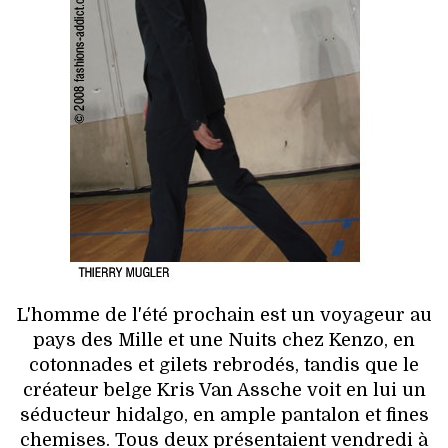
HIGH TECH
MAISON
AUTO
LIEUX TENDANCES
BEAUTÉ
MODE DE RUE
JEUNES CRÉATEURS
L'homme de l'été prochain est un voyageur au
pays des Mille et une Nuits chez Kenzo, en
HISTOIRE DES MARQUES
cotonnades et gilets rebrodés, tandis que le
créateur belge Kris Van Assche voit en lui un
DÉCO
séducteur hidalgo, en ample pantalon et fines
chemises. Tous deux présentaient vendredi à