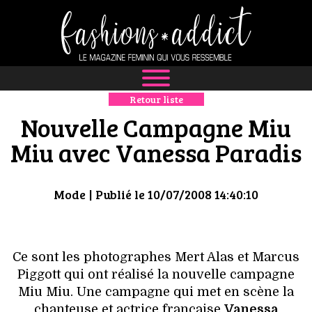
Retour liste
NEWS
Nouvelle Campagne Miu
MODE
Miu avec Vanessa Paradis
LUXE
Mode
| Publié le 10/07/2008 14:40:10
DÉFILÉS
BOUTIQUE
Ce sont les photographes Mert Alas et Marcus
Piggott qui ont réalisé la nouvelle campagne
CULTURE
Miu Miu. Une campagne qui met en scène la
chanteuse et actrice française
Vanessa