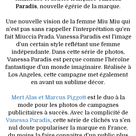
HIGH TECH
Paradis
, nouvelle égérie de la marque.
MAISON
Une nouvelle vision de la femme Miu Miu qui
n'est pas sans rappeller l'interprétation qu'en
AUTO
fait Miuccia Prada. Vanessa Paradis est l'image
d'un certain style reflétant une femme
LIEUX TENDANCES
indépendante. Dans cette série de photos,
Vanessa Paradis est perçue comme l'héroïne
BEAUTÉ
fantastique d'un monde imaginaire. Réalisée à
Los Angeles, cette campagne met également
MODE DE RUE
en avant un sublime décor.
JEUNES CRÉATEURS
Mert Alas et Marcus Piggott
est le duo à la
mode pour les photos de campagnes
HISTOIRE DES MARQUES
publicitaires à succès. Avec la complicité de
Vanessa Paradis
, cette série de clichés va s'en
DÉCO
nul doute populariser la marque en France,
du moins la faire connaitre d'un public plus