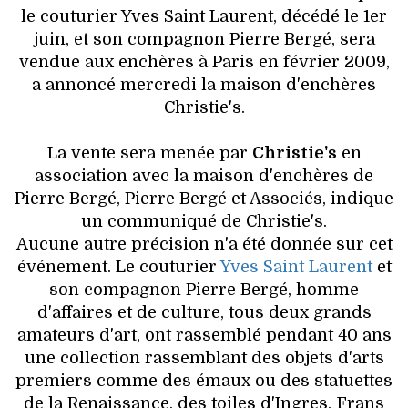
HIGH TECH
le couturier Yves Saint Laurent, décédé le 1er
juin, et son compagnon Pierre Bergé, sera
MAISON
vendue aux enchères à Paris en février 2009,
a annoncé mercredi la maison d'enchères
AUTO
Christie's.
LIEUX TENDANCES
La vente sera menée par
Christie's
en
association avec la maison d'enchères de
BEAUTÉ
Pierre Bergé, Pierre Bergé et Associés, indique
un communiqué de Christie's.
MODE DE RUE
Aucune autre précision n'a été donnée sur cet
événement. Le couturier
Yves Saint Laurent
et
JEUNES CRÉATEURS
son compagnon Pierre Bergé, homme
d'affaires et de culture, tous deux grands
HISTOIRE DES MARQUES
amateurs d'art, ont rassemblé pendant 40 ans
une collection rassemblant des objets d'arts
DÉCO
premiers comme des émaux ou des statuettes
de la Renaissance, des toiles d'Ingres, Frans