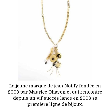
HIGH TECH
MAISON
AUTO
LIEUX TENDANCES
BEAUTÉ
MODE DE RUE
JEUNES CRÉATEURS
La jeune marque de jean Notify fondée en
HISTOIRE DES MARQUES
2003 par Maurice Ohayon et qui rencontre
depuis un vif succès lance en 2008 sa
DÉCO
première ligne de bijoux.