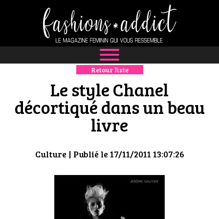
Retour liste
NEWS
Le style Chanel
MODE
décortiqué dans un beau
livre
LUXE
DÉFILÉS
Culture
| Publié le 17/11/2011 13:07:26
BOUTIQUE
CULTURE