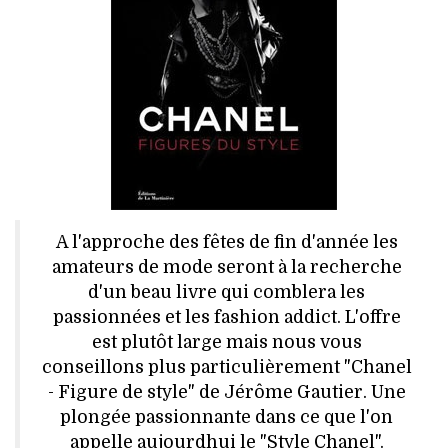
HIGH TECH
MAISON
AUTO
LIEUX TENDANCES
BEAUTÉ
A l'approche des fêtes de fin d'année les
MODE DE RUE
amateurs de mode seront à la recherche
d'un beau livre qui comblera les
JEUNES CRÉATEURS
passionnées et les fashion addict. L'offre
est plutôt large mais nous vous
HISTOIRE DES MARQUES
conseillons plus particulièrement "Chanel
- Figure de style" de Jérôme Gautier. Une
DÉCO
plongée passionnante dans ce que l'on
appelle aujourdhui le "Style Chanel".