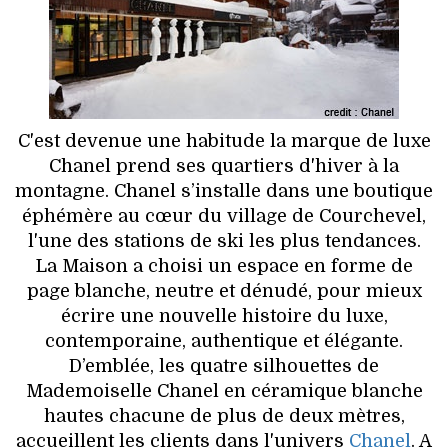
HIGH TECH
MAISON
AUTO
C'est devenue une habitude la marque de luxe
LIEUX TENDANCES
Chanel prend ses quartiers d'hiver à la
montagne. Chanel s’installe dans une boutique
BEAUTÉ
éphémère au cœur du village de Courchevel,
l'une des stations de ski les plus tendances.
MODE DE RUE
La Maison a choisi un espace en forme de
page blanche, neutre et dénudé, pour mieux
JEUNES CRÉATEURS
écrire une nouvelle histoire du luxe,
contemporaine, authentique et élégante.
HISTOIRE DES MARQUES
D’emblée, les quatre silhouettes de
Mademoiselle Chanel en céramique blanche
DÉCO
hautes chacune de plus de deux mètres,
accueillent les clients dans l'univers
Chanel
. A