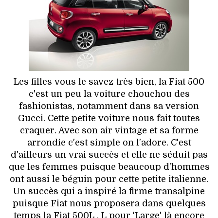
HIGH TECH
MAISON
AUTO
LIEUX TENDANCES
Les filles vous le savez très bien, la Fiat 500
c'est un peu la voiture chouchou des
BEAUTÉ
fashionistas, notamment dans sa version
Gucci. Cette petite voiture nous fait toutes
MODE DE RUE
craquer. Avec son air vintage et sa forme
arrondie c'est simple on l'adore. C'est
JEUNES CRÉATEURS
d'ailleurs un vrai succès et elle ne séduit pas
que les femmes puisque beaucoup d'hommes
HISTOIRE DES MARQUES
ont aussi le béguin pour cette petite italienne.
Un succès qui a inspiré la firme transalpine
DÉCO
puisque Fiat nous proposera dans quelques
temps la Fiat 500L , L pour 'Large' là encore