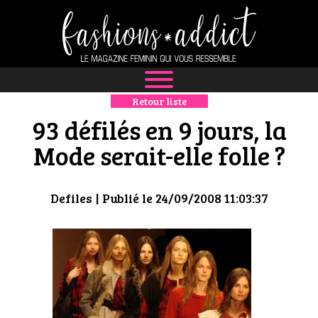
Retour liste
NEWS
93 défilés en 9 jours, la
MODE
Mode serait-elle folle ?
LUXE
Defiles
| Publié le 24/09/2008 11:03:37
DÉFILÉS
BOUTIQUE
CULTURE