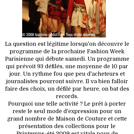
HIGH TECH
MAISON
AUTO
La question est légitime lorsqu'on découvre le
LIEUX TENDANCES
programme de la prochaine Fashion Week
Parisienne qui débute samedi. Un programme
BEAUTÉ
qui prévoit 93 défilés, une moyenne de 10 par
jour. Un rythme fou que peu d'acheteurs et
MODE DE RUE
journalistes pourront suivre. Il va bien falloir
faire des choix, un défilé par heure, on bat des
JEUNES CRÉATEURS
records.
Pourquoi une telle activité ? Le prêt à porter
HISTOIRE DES MARQUES
reste le seul mode d'expression pour un
grand nombre de Maison de Couture et cette
DÉCO
présentation des collections pour le
Printemps-été 2009 est vitale pour de