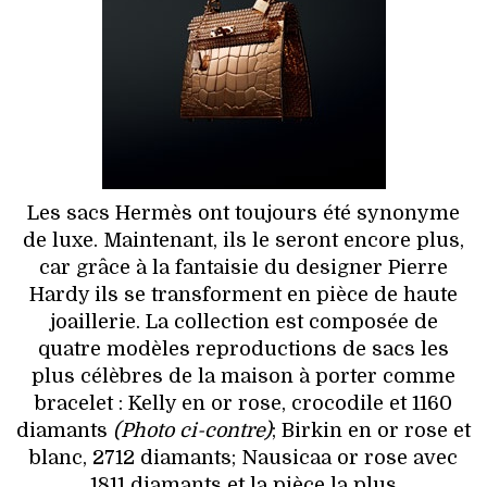
HIGH TECH
MAISON
AUTO
LIEUX TENDANCES
Les sacs Hermès ont toujours été synonyme
BEAUTÉ
de luxe. Maintenant, ils le seront encore plus,
car grâce à la fantaisie du designer Pierre
MODE DE RUE
Hardy ils se transforment en pièce de haute
joaillerie. La collection est composée de
JEUNES CRÉATEURS
quatre modèles reproductions de sacs les
plus célèbres de la maison à porter comme
HISTOIRE DES MARQUES
bracelet : Kelly en or rose, crocodile et 1160
diamants
(Photo ci-contre)
; Birkin en or rose et
DÉCO
blanc, 2712 diamants; Nausicaa or rose avec
1811 diamants et la pièce la plus