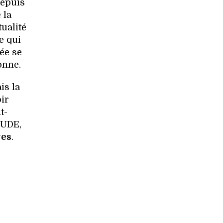
epuis
 la
tualité
e qui
sée se
onne.
is la
ir
t-
MUDE,
ves
.