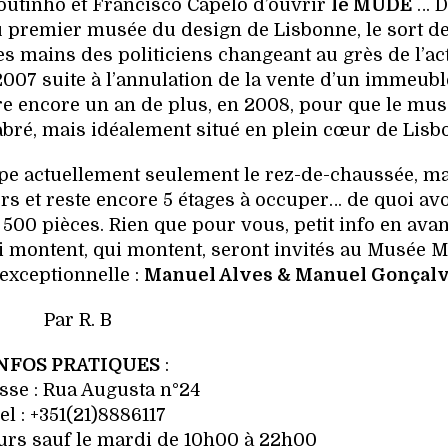
Coutinho et Francisco Capelo d’ouvrir
le MUDE
… D
 premier musée du design de Lisbonne, le sort de
es mains des politiciens changeant au grès de l’ac
2007 suite à l’annulation de la vente d’un immeubl
ndre encore un an de plus, en 2008, pour que le mu
labré, mais idéalement situé en plein cœur de Lisb
pe actuellement seulement le rez-de-chaussée, ma
rs et reste encore 5 étages à occuper… de quoi avo
 500 pièces. Rien que pour vous, petit info en avan
i montent, qui montent, seront invités au Musée 
exceptionnelle :
Manuel Alves & Manuel Gonçal
Par R. B
NFOS PRATIQUES
:
sse : Rua Augusta n°24
el : +351(21)8886117
ours sauf le mardi de 10h00 à 22h00