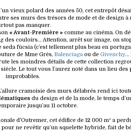
d’un vieux polard des années 50, cet entrepôt désaf
ntre ses murs des trésors de mode et de design à 
urtout pas manquer.
 son
« Avant-Première »
comme au cinéma. On dé
ng des couloirs… Attention, arrêt sur image, on st
 seda fùcsia (c’est tellement plus beau en portuga
e couture de Mme Grès,
Balenciaga
ou de
Givenchy
… 
scrute les moindres détails de cette collection regr
iècle. Le tout vous l’aurez noté dans un lieu des 
improbables.
’allure cramoisie des murs délabrés rend ici toute
lématiques
du design et de la mode, le temps d’u
emporaire jusqu’au 11 octobre.
nale d'Outremer, cet édifice de 12 000 m² a perd
our ne revêtir qu’un squelette hybride, fait de bé