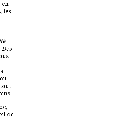
e en
, les
té
. Des
nous
es
 ou
tout
ains.
de,
eil de