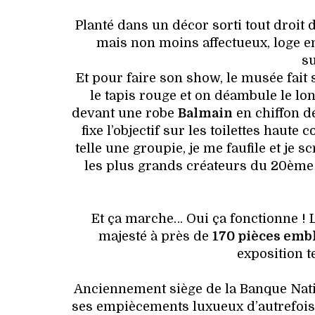
Planté dans un décor sorti tout droit 
mais non moins affectueux, loge e
s
Et pour faire son show, le musée fait
le tapis rouge et on déambule le lo
devant une robe
Balmain
en chiffon de
fixe l’objectif sur les toilettes haut
telle une groupie, je me faufile et je 
les plus grands créateurs du 20ème s
Et ça marche… Oui ça fonctionne ! L
majesté à près de
170 pièces emb
exposition t
Anciennement siège de la Banque Natio
ses empiècements luxueux d’autrefois p