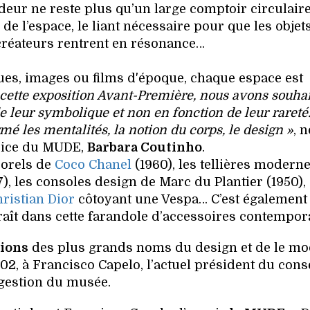
deur ne reste plus qu’un large comptoir circulair
 de l’espace, le liant nécessaire pour que les objets
créateurs rentrent en résonance…
ques, images ou films d'époque, chaque espace est
 cette exposition Avant-Première, nous avons souhai
e leur symbolique et non en fonction de leur rareté
mé les mentalités, la notion du corps, le design »
, 
trice du MUDE,
Barbara Coutinho
.
porels de
Coco Chanel
(1960), les tellières modern
), les consoles design de Marc du Plantier (1950),
ristian Dior
côtoyant une Vespa… C’est également 
aît dans cette farandole d’accessoires contempor
tions
des plus grands noms du design et de le mo
02, à Francisco Capelo, l’actuel président du cons
gestion du musée.