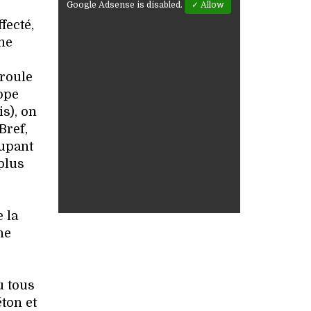
Google Adsense is disabled.
✓ Allow
fecté,
ne
roule
oppe
is), on
Bref,
oupant
plus
 la
ne
u tous
ton et