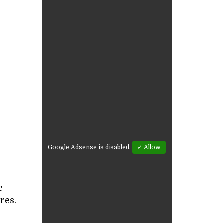
Google Adsense is disabled.
✓ Allow
e
res.