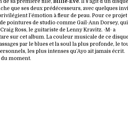
de sa première fille,
Billie-Eve
. Il s'agit d'un disqu
iche que ses deux prédécesseurs, avec quelques inv
ivilégient l’émotion à fleur de peau. Pour ce projet 
ée de pointures de studio comme Gail-Ann Dorsey, qui
Craig Ross, le guitariste de Lenny Kravitz. -M- a
tare sur cet album. La couleur musicale de ce disque
sages par le blues et la soul la plus profonde, le to
rsonnels, les plus intenses qu’Ayo ait jamais écrit.
m du moment.