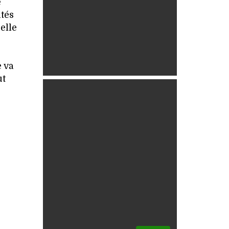
e
ités
elle
 va
ut