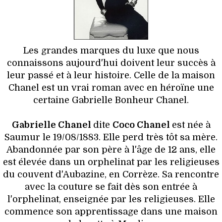
HIGH TECH
MAISON
AUTO
Les grandes marques du luxe que nous
connaissons aujourd'hui doivent leur succès à
LIEUX TENDANCES
leur passé et à leur histoire. Celle de la maison
Chanel est un vrai roman avec en héroïne une
BEAUTÉ
certaine Gabrielle Bonheur Chanel.
MODE DE RUE
Gabrielle Chanel
dite
Coco Chanel
est née à
Saumur le 19/08/1883. Elle perd très tôt sa mère.
JEUNES CRÉATEURS
Abandonnée par son père à l'âge de 12 ans, elle
est élevée dans un orphelinat par les religieuses
HISTOIRE DES MARQUES
du couvent d'Aubazine, en Corrèze. Sa rencontre
avec la couture se fait dès son entrée à
DÉCO
l'orphelinat, enseignée par les religieuses. Elle
commence son apprentissage dans une maison