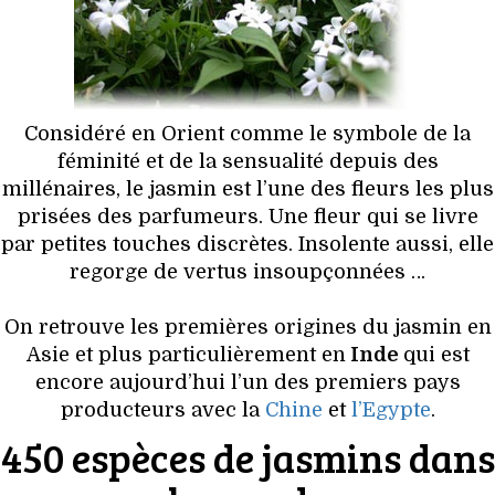
HIGH TECH
MAISON
AUTO
Considéré en Orient comme le symbole de la
féminité et de la sensualité depuis des
LIEUX TENDANCES
millénaires, le jasmin est l’une des fleurs les plus
prisées des parfumeurs. Une fleur qui se livre
BEAUTÉ
par petites touches discrètes. Insolente aussi, elle
regorge de vertus insoupçonnées …
MODE DE RUE
On retrouve les premières origines du jasmin en
JEUNES CRÉATEURS
Asie et plus particulièrement en
Inde
qui est
encore aujourd’hui l’un des premiers pays
HISTOIRE DES MARQUES
producteurs avec la
Chine
et
l’Egypte
.
450 espèces de jasmins dans
DÉCO