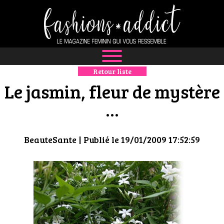
Retour liste
NEWS
Le jasmin, fleur de mystère
MODE
…
LUXE
BeauteSante
| Publié le 19/01/2009 17:52:59
DÉFILÉS
BOUTIQUE
CULTURE