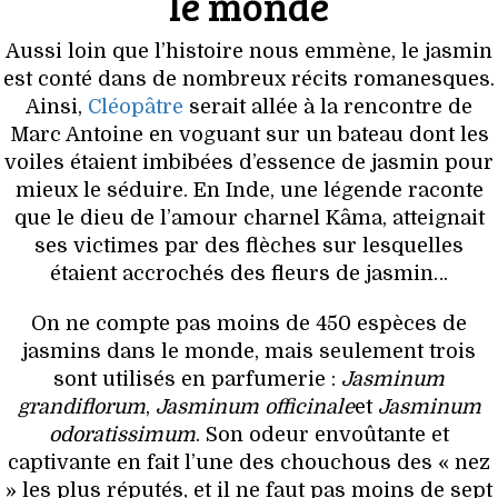
le monde
VOYAGES & LOISIRS
Aussi loin que l’histoire nous emmène, le jasmin
est conté dans de nombreux récits romanesques.
Ainsi,
Cléopâtre
serait allée à la rencontre de
Marc Antoine en voguant sur un bateau dont les
voiles étaient imbibées d’essence de jasmin pour
mieux le séduire. En Inde, une légende raconte
que le dieu de l’amour charnel Kâma, atteignait
ses victimes par des flèches sur lesquelles
étaient accrochés des fleurs de jasmin…
On ne compte pas moins de 450 espèces de
jasmins dans le monde, mais seulement trois
sont utilisés en parfumerie :
Jasminum
grandiflorum
,
Jasminum officinale
et
Jasminum
odoratissimum
. Son odeur envoûtante et
captivante en fait l’une des chouchous des « nez
» les plus réputés, et il ne faut pas moins de sept