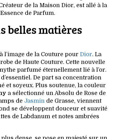
éateur de la Maison Dior, est allé à la
l’Essence de Parfum.
s belles matières
à l’image de la Couture pour
Dior
. La
 robe de Haute Couture. Cette nouvelle
mythe parfumé éternellement lié à l’or.
’essentiel. De part sa concentration
né et soyeux. Plus soutenue, la couleur
hy
a sélectionné un Absolu de Rose de
champs de
Jasmin
de Grasse, viennent
fond se développent douceur et suavité
outtes de Labdanum et notes ambrées
 plus dense, se pose en majesté sur un