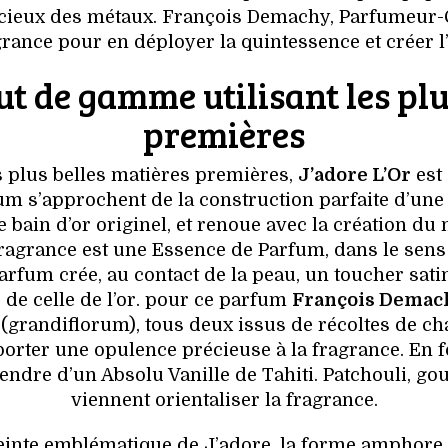
récieux des métaux. François Demachy, Parfumeur-Cr
grance pour en déployer la quintessence et créer 
t de gamme utilisant les plu
premières
s plus belles matières premières,
J’adore L’Or
est 
fum s’approchent de la construction parfaite d’une
 bain d’or originel, et renoue avec la création du 
ragrance est une Essence de Parfum, dans le sens d
arfum crée, au contact de la peau, un toucher sati
de celle de l’or. pour ce parfum
François Demac
 (grandiflorum), tous deux issus de récoltes de 
pporter une opulence précieuse à la fragrance. En 
endre d’un Absolu Vanille de Tahiti. Patchouli, g
viennent orientaliser la fragrance.
preinte emblématique de J’adore, la forme amphore,