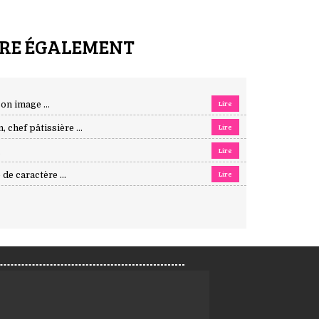
IRE ÉGALEMENT
Lire
on image ...
Lire
 chef pâtissière ...
Lire
.
Lire
de caractère ...