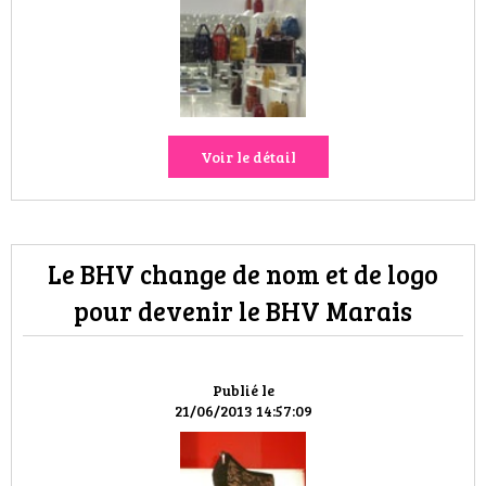
HIGH TECH
MAISON
AUTO
Voir le détail
LIEUX TENDANCES
BEAUTÉ
Le BHV change de nom et de logo
MODE DE RUE
pour devenir le BHV Marais
JEUNES CRÉATEURS
HISTOIRE DES MARQUES
Publié le
21/06/2013 14:57:09
DÉCO