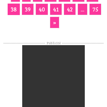
38
39
40
41
42
...
75
»
Publicité