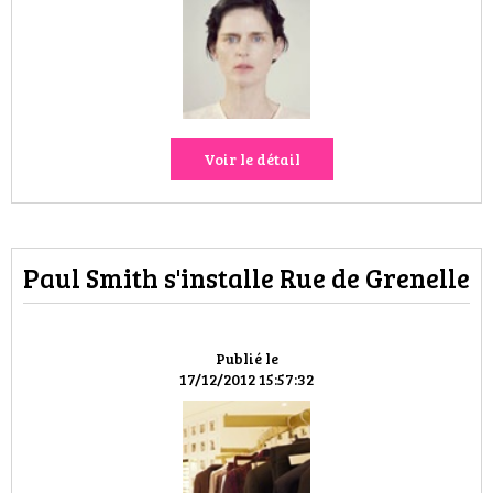
HIGH TECH
MAISON
AUTO
Voir le détail
LIEUX TENDANCES
BEAUTÉ
Paul Smith s'installe Rue de Grenelle
MODE DE RUE
JEUNES CRÉATEURS
Publié le
17/12/2012 15:57:32
HISTOIRE DES MARQUES
DÉCO