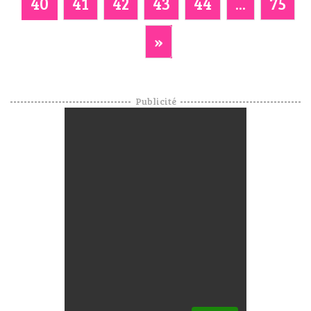
40
41
42
43
44
...
75
»
Publicité