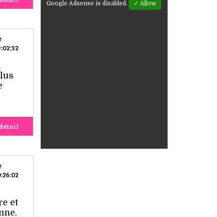
Google Adsense is disabled.
✓ Allow
e
:02:32
u
plus
e
détail
e
:26:02
re et
nne.