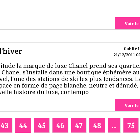
Voir le 
d'hiver
Publié l
21/12/2011 09
itude la marque de luxe Chanel prend ses quartie
. Chanel s’installe dans une boutique éphémère a
el, l'une des stations de ski les plus tendances. L
pace en forme de page blanche, neutre et dénudé,
elle histoire du luxe, contempo
Voir le 
43
44
45
46
47
48
...
75