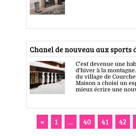
Chanel de nouveau aux sports 
C'est devenue une hab
d'hiver à la montagne
du village de Courchev
Maison a choisi un es
mieux écrire une nouv
«
1
...
40
41
42