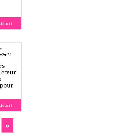
détail
e
:24:31
rs
u cœur
a
 pour
détail
»