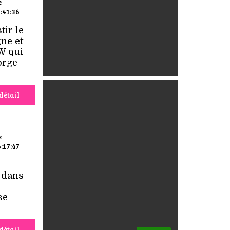
e
:41:36
tir le
ne et
W qui
orge
détail
e
:17:47
e dans
se
détail