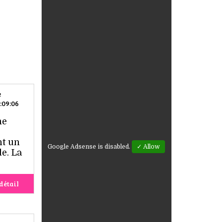
e
:09:06
ne
nt un
Google Adsense is disabled.
✓ Allow
e. La
détail