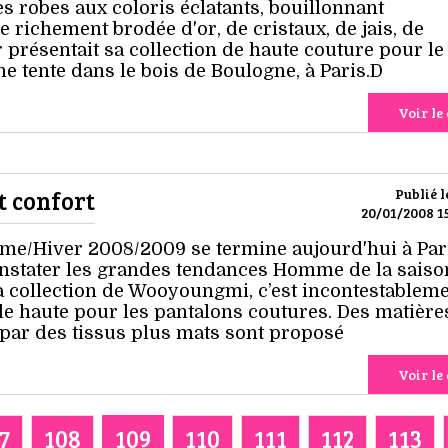
 robes aux coloris éclatants, bouillonnant
richement brodée d'or, de cristaux, de jais, de
er présentait sa collection de haute couture pour le
e tente dans le bois de Boulogne, à Paris.D
Voir le 
t confort
Publié l
20/01/2008 15
/Hiver 2008/2009 se termine aujourd'hui à Pari
nstater les grandes tendances Homme de la saiso
la collection de Wooyoungmi, c’est incontestableme
lle haute pour les pantalons coutures. Des matière
par des tissus plus mats sont proposé
Voir le 
7
108
109
110
111
112
113