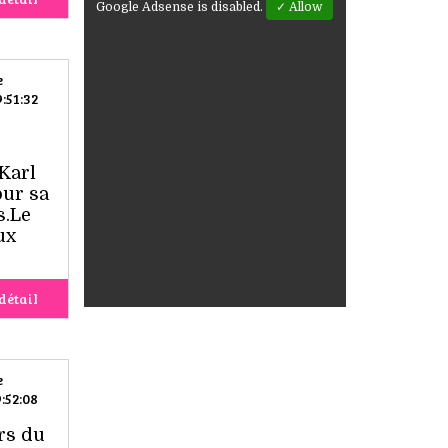
Google Adsense is disabled.
✓ Allow
e
:51:32
Karl
our sa
s.Le
ux
détail
e
:52:08
rs du