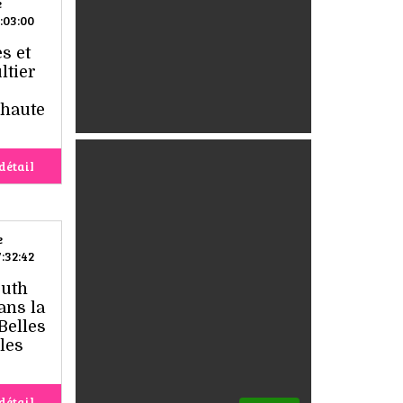
e
:03:00
s et
ltier
 haute
détail
e
:32:42
outh
ans la
Belles
les
détail