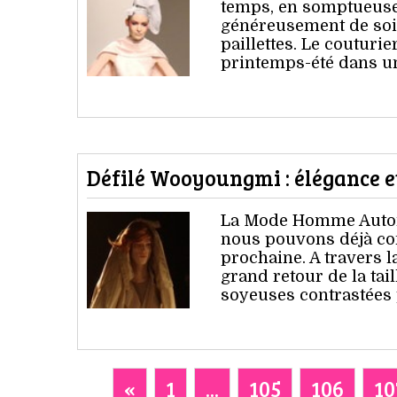
temps, en somptueuses
généreusement de soie 
paillettes. Le couturi
printemps-été dans un
Défilé Wooyoungmi : élégance e
La Mode Homme Autome
nous pouvons déjà co
prochaine. A travers 
grand retour de la tai
soyeuses contrastées 
«
1
...
105
106
10