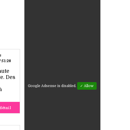
e
:51:28
aute
e. Des
Google Adsense is disabled.
✓ Allow
à
détail