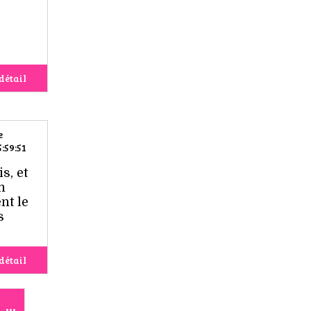
détail
e
:59:51
s, et
n
nt le
s
détail
...