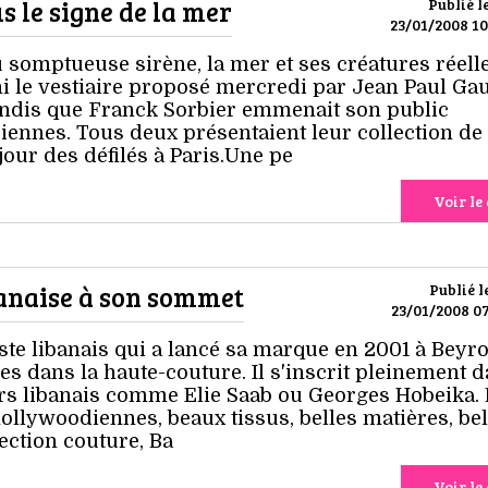
 le signe de la mer
Publié l
23/01/2008 10
 somptueuse sirène, la mer et ses créatures réelle
i le vestiaire proposé mercredi par Jean Paul Gau
tandis que Franck Sorbier emmenait son public
siennes. Tous deux présentaient leur collection de
jour des défilés à Paris.Une pe
Voir le 
ibanaise à son sommet
Publié l
23/01/2008 07
iste libanais qui a lancé sa marque en 2001 à Beyr
s dans la haute-couture. Il s'inscrit pleinement d
ers libanais comme Elie Saab ou Georges Hobeika. 
hollywoodiennes, beaux tissus, belles matières, bel
ection couture, Ba
Voir le 