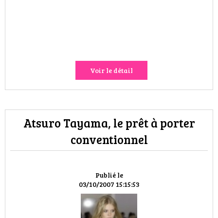
HIGH TECH
MAISON
AUTO
Voir le détail
LIEUX TENDANCES
BEAUTÉ
Atsuro Tayama, le prêt à porter
MODE DE RUE
conventionnel
JEUNES CRÉATEURS
HISTOIRE DES MARQUES
Publié le
03/10/2007 15:15:53
DÉCO