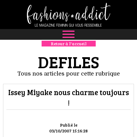
Retour à l'accueil
NEWS
DEFILES
MODE
Tous nos articles pour cette rubrique
LUXE
Issey Miyake nous charme toujours
DÉFILÉS
!
BOUTIQUE
CULTURE
Publié le
03/10/2007 15:16:28