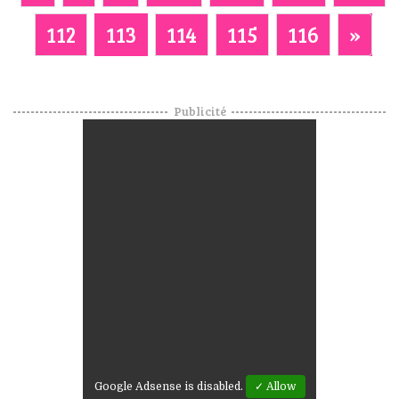
112
113
114
115
116
»
Publicité
Google Adsense is disabled.
✓ Allow