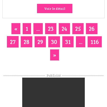
Voir le détail
«
1
...
23
24
25
26
27
28
29
30
31
...
116
»
Publicité