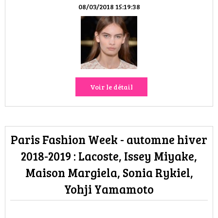
HIGH TECH
08/03/2018 15:19:38
MAISON
AUTO
LIEUX TENDANCES
Voir le détail
BEAUTÉ
MODE DE RUE
Paris Fashion Week - automne hiver
JEUNES CRÉATEURS
2018-2019 : Lacoste, Issey Miyake,
Maison Margiela, Sonia Rykiel,
HISTOIRE DES MARQUES
Yohji Yamamoto
DÉCO