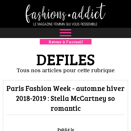
Retour à l'accueil
NEWS
DEFILES
MODE
Tous nos articles pour cette rubrique
LUXE
Paris Fashion Week - automne hiver
DÉFILÉS
2018-2019 : Stella McCartney so
BOUTIQUE
romantic
CULTURE
Publié le