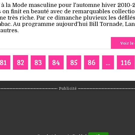
 à la Mode masculine pour l'automne hiver 2010-2
 on finit en beauté avec de remarquables collecti
e très riche. Par ce dimanche pluvieux les défilé
tabac. Au programme aujourd'hui Bill Tornade, Lan
autres.
Voir le 
81
82
83
84
85
86
...
116
Publicité