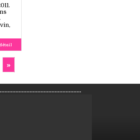
011.
ons
s
vin,
détail
»