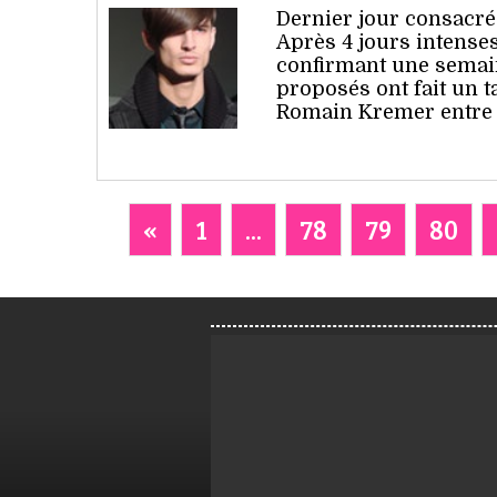
Dernier jour consacré
Après 4 jours intenses
confirmant une semain
proposés ont fait un 
Romain Kremer entre 
«
1
...
78
79
80