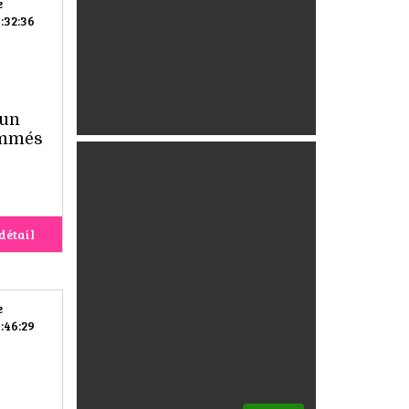
e
:32:36
 un
ammés
détail
e
:46:29