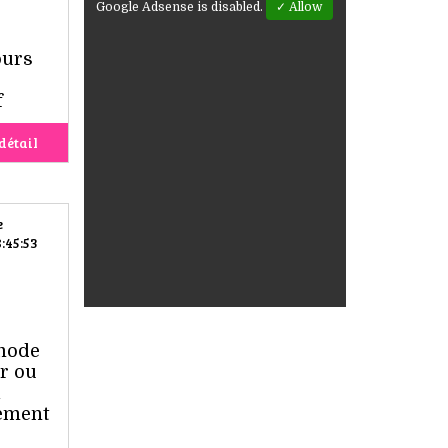
Google Adsense is disabled.
✓ Allow
ours
f
détail
e
:45:53
 mode
r ou
rement