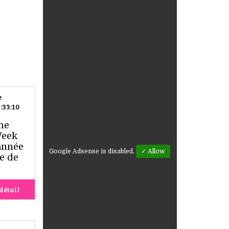
e
:33:10
ne
Week
année
Google Adsense is disabled.
✓ Allow
e de
détail