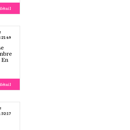
détail
e
:21:49
se
ambre
. En
détail
e
:32:17