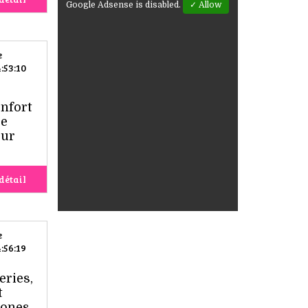
Google Adsense is disabled.
✓ Allow
e
:53:10
nfort
de
eur
détail
e
:56:19
eries,
t
hones