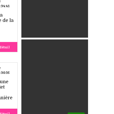
e
:34:41
ra
 de la
détail
e
:30:35
 une
jet
anière
détail