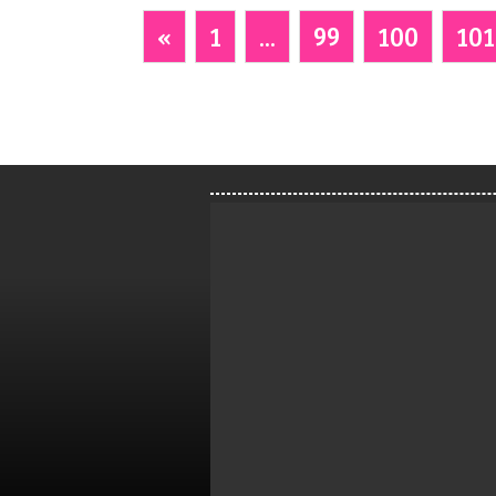
«
1
...
99
100
101