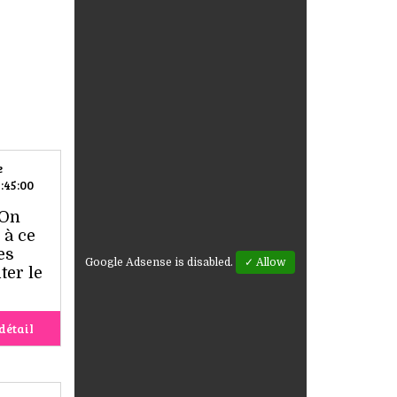
e
:45:00
 On
 à ce
es
Google Adsense is disabled.
✓ Allow
ter le
détail