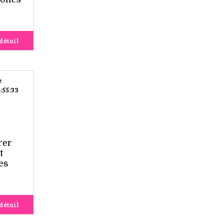
détail
e
:55:33
rer
t
es
détail