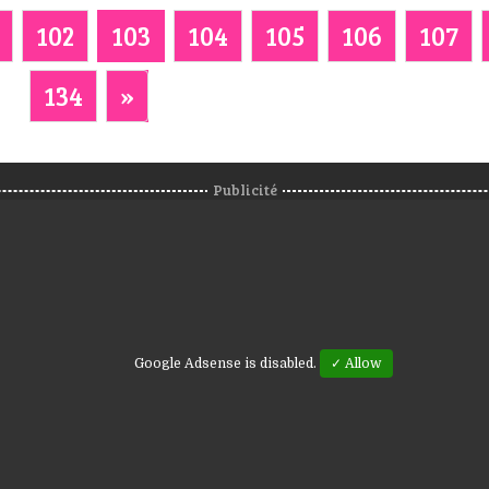
102
103
104
105
106
107
134
»
Publicité
Google Adsense is disabled.
✓ Allow