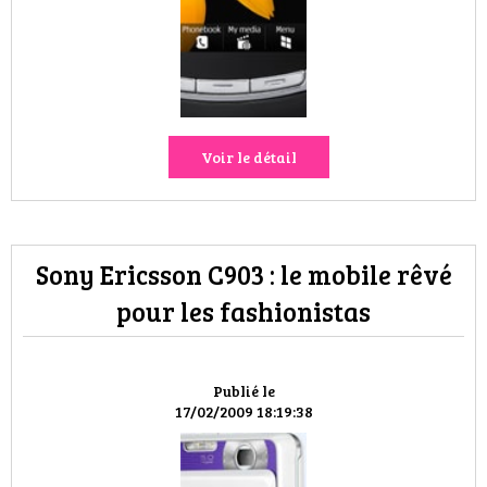
HIGH TECH
MAISON
AUTO
Voir le détail
LIEUX TENDANCES
BEAUTÉ
Sony Ericsson C903 : le mobile rêvé
MODE DE RUE
pour les fashionistas
JEUNES CRÉATEURS
HISTOIRE DES MARQUES
Publié le
17/02/2009 18:19:38
DÉCO