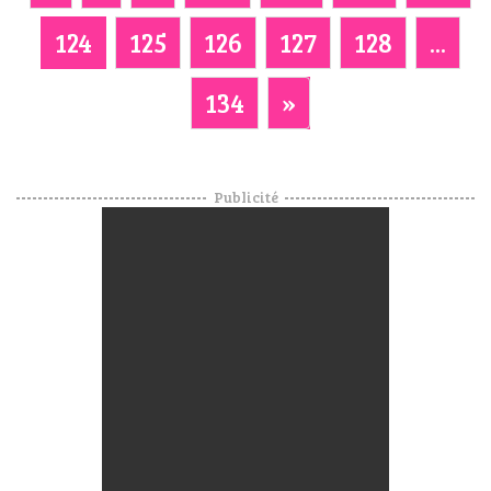
124
125
126
127
128
...
134
»
Publicité