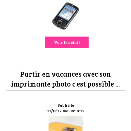
HIGH TECH
MAISON
AUTO
Voir le détail
LIEUX TENDANCES
BEAUTÉ
Partir en vacances avec son
MODE DE RUE
imprimante photo c'est possible ...
JEUNES CRÉATEURS
HISTOIRE DES MARQUES
Publié le
11/06/2008 08:14:12
DÉCO