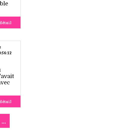
ble
détail
e
:56:12
u
'avait
avec
détail
...