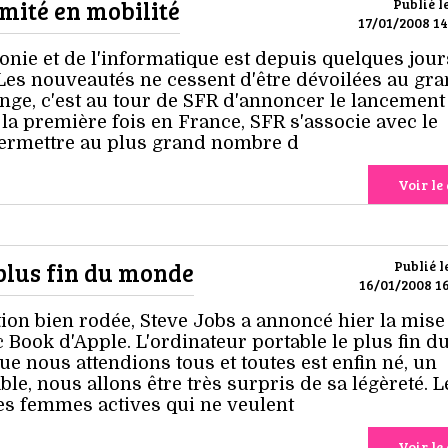
imité en mobilité
Publié l
17/01/2008 14
onie et de l'informatique est depuis quelques jour
 Les nouveautés ne cessent d'être dévoilées au gr
ange, c'est au tour de SFR d'annoncer le lancement
la première fois en France, SFR s'associe avec le
permettre au plus grand nombre d
Voir le 
 plus fin du monde
Publié l
16/01/2008 16
n bien rodée, Steve Jobs a annoncé hier la mise
Book d'Apple. L'ordinateur portable le plus fin d
e nous attendions tous et toutes est enfin né, un
ble, nous allons être très surpris de sa légèreté. L
les femmes actives qui ne veulent
Voir le 