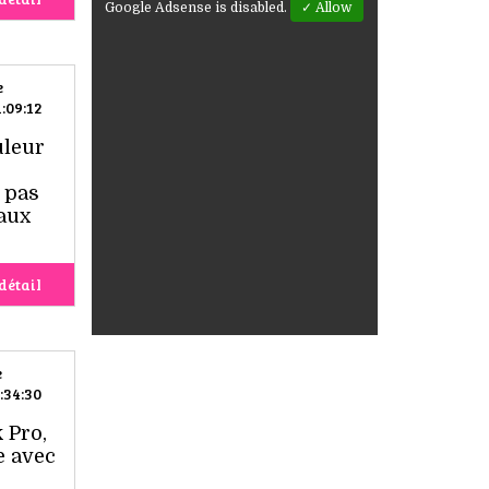
Google Adsense is disabled.
✓ Allow
e
:09:12
uleur
t pas
iaux
détail
e
:34:30
 Pro,
e avec