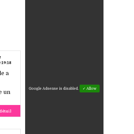
e
:19:18
le a
Google Adsense is disabled.
✓ Allow
e un
détail