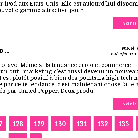
 iPod aux Etats-Unis. Elle est aujourd’hui disponi
ouvelle gamme attractive pour
Voir le 
...
Publié l
09/12/2007 10
ue bravo. Même si la tendance écolo et commerce
 un outil marketing c'est aussi devenu un nouvea
est plutôt positif à bien des points.La high-tech n
 par cette tendance, c'est maintenant chose faite 
és par United Pepper. Deux produ
Voir le 
7
128
129
130
131
132
133