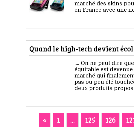
marché des skins pour
en France avec une n
Quand le high-tech devient écolo 
.... On ne peut dire q
équitable est devenue
marché qui finalement 
pas ou peu été touchée
deux produits propos
«
1
...
125
126
12