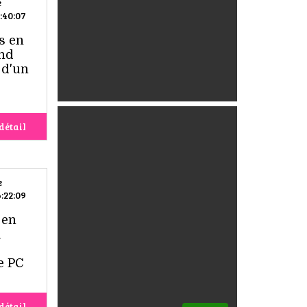
e
:40:07
s en
and
 d'un
détail
e
:22:09
 en
u
e PC
détail