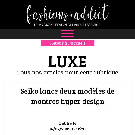
Retour à l'accueil
NEWS
LUXE
MODE
Tous nos articles pour cette rubrique
LUXE
Seiko lance deux modèles de
DÉFILÉS
montres hyper design
BOUTIQUE
CULTURE
Publié le
04/02/2009 15:05:39