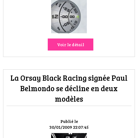
HIGH TECH
MAISON
AUTO
Voir le détail
LIEUX TENDANCES
BEAUTÉ
La Orsay Black Racing signée Paul
MODE DE RUE
Belmondo se décline en deux
JEUNES CRÉATEURS
modèles
HISTOIRE DES MARQUES
Publié le
DÉCO
30/01/2009 22:07:45