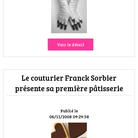
HIGH TECH
MAISON
AUTO
Voir le détail
LIEUX TENDANCES
BEAUTÉ
Le couturier Franck Sorbier
MODE DE RUE
présente sa première pâtisserie
JEUNES CRÉATEURS
HISTOIRE DES MARQUES
Publié le
06/11/2008 09:29:38
DÉCO