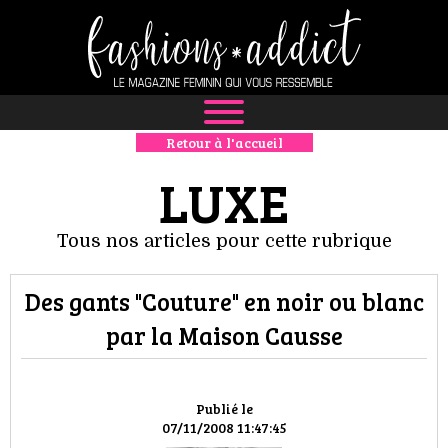
Retour à l'accueil
NEWS
LUXE
MODE
Tous nos articles pour cette rubrique
LUXE
Des gants "Couture" en noir ou blanc
DÉFILÉS
par la Maison Causse
BOUTIQUE
CULTURE
Publié le
07/11/2008 11:47:45