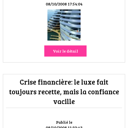
HIGH TECH
08/10/2008 17:54:04
MAISON
AUTO
LIEUX TENDANCES
Voir le détail
BEAUTÉ
MODE DE RUE
Crise financière: le luxe fait
JEUNES CRÉATEURS
toujours recette, mais la confiance
vacille
HISTOIRE DES MARQUES
DÉCO
Publié le
08/10/2008 11:33:43