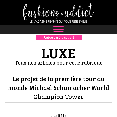
Retour à l'accueil
NEWS
LUXE
MODE
Tous nos articles pour cette rubrique
LUXE
Le projet de la première tour au
DÉFILÉS
monde Michael Schumacher World
BOUTIQUE
Champion Tower
CULTURE
Publié le