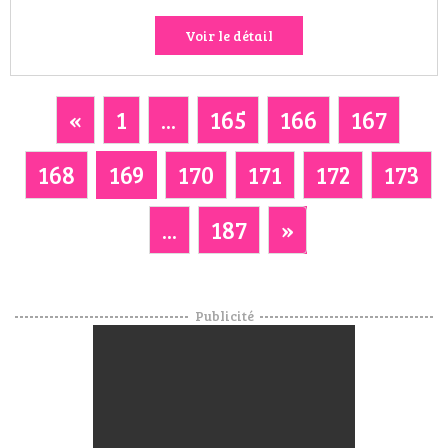
Voir le détail
«
1
...
165
166
167
168
169
170
171
172
173
...
187
»
Publicité